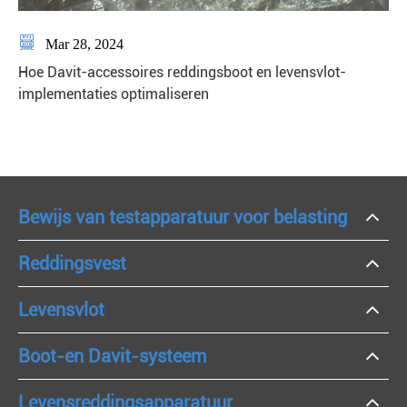

Mar 28, 2024
Hoe Davit-accessoires reddingsboot en levensvlot-
implementaties optimaliseren
Bewijs van testapparatuur voor belasting
Reddingsvest
Levensvlot
Boot-en Davit-systeem
Levensreddingsapparatuur