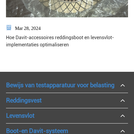

Mar 28, 2024
Hoe Davit-accessoires reddingsboot en levensvlot-
implementaties optimaliseren
Bewijs van testapparatuur voor belasting
Reddingsvest
Levensvlot
Boot-en Davit-systeem